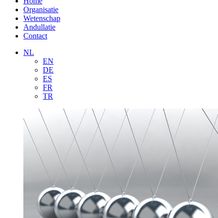
Home
Organisatie
Wetenschap
Andullatie
Contact
NL
EN
DE
ES
FR
TR